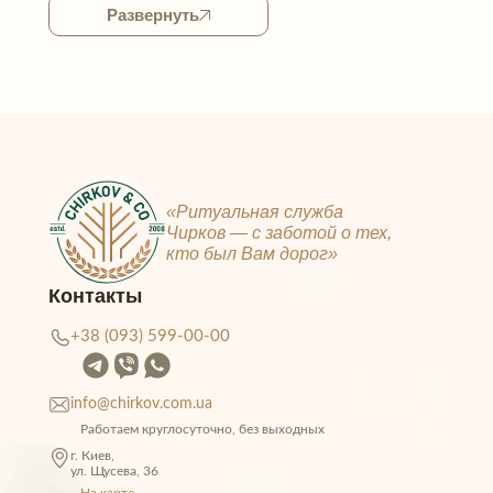
религиозные, культурные и семейные
Развернуть
особенности процесса. Грамотная организация
похорон дает возможность родственникам
сосредоточиться на прощании. И не
отвлекаться на формальности и сложные
административные процедуры.
«Ритуальная служба
Чирков — c заботой о тех,
кто был Вам дорог»
Контакты
+38 (093) 599-00-00
info@chirkov.com.ua
Работаем круглосуточно, без выходных
г. Киев,
ул. Щусeва, 36