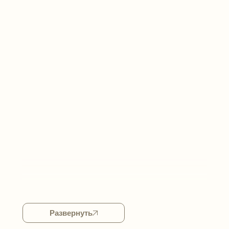
Лукьяновка
Кудрявец
Татарка
Сырец
Волейков
Шулявка
Нивки
Развернуть
Солдатская слободка